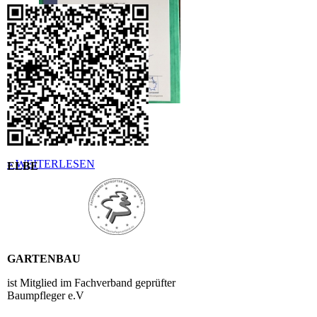
Weitere Zertifizierung für Elbe
Gartenbau !
» WEITERLESEN
ELBE
GARTENBAU
ist Mitglied im Fachverband geprüfter
Baumpfleger e.V