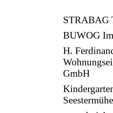
STRABAG T
BUWOG Imm
H. Ferdinan
Wohnungsei
GmbH
Kindergarte
Seestermüh